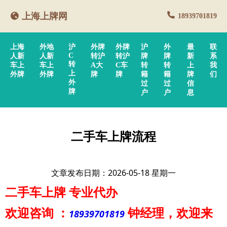
上海上牌网
18939701819
上海
外地
沪
外牌
外牌
沪
外
最
联
C
人新
人新
转沪
转沪
牌
牌
新
系
转
车上
车上
A大
C车
转
转
上
我
上
外牌
外牌
牌
牌
籍
籍
牌
们
外
过
过
信
牌
户
户
息
二手车上牌流程
文章发布日期：2026-05-18 星期一
二手车上牌
专业代办
欢迎咨询
：
钟经理
，欢迎来
18939701819