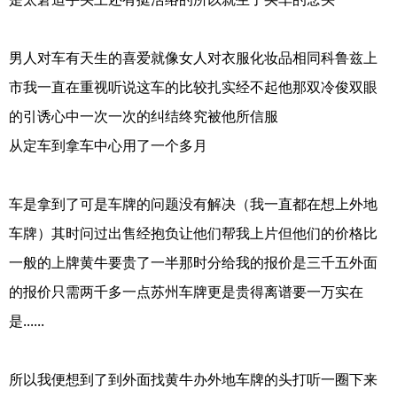
男人对车有天生的喜爱就像女人对衣服化妆品相同科鲁兹上
市我一直在重视听说这车的比较扎实经不起他那双冷俊双眼
的引诱心中一次一次的纠结终究被他所信服
从定车到拿车中心用了一个多月
车是拿到了可是车牌的问题没有解决（我一直都在想上外地
车牌）其时问过出售经抱负让他们帮我上片但他们的价格比
一般的上牌黄牛要贵了一半那时分给我的报价是三千五外面
的报价只需两千多一点苏州车牌更是贵得离谱要一万实在
是......
所以我便想到了到外面找黄牛办外地车牌的头打听一圈下来