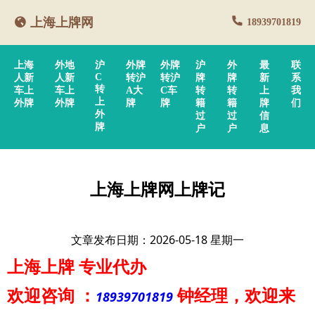
上海上牌网
18939701819
上海
外地
沪
外牌
外牌
沪
外
最
联
C
人新
人新
转沪
转沪
牌
牌
新
系
转
车上
车上
A大
C车
转
转
上
我
上
外牌
外牌
牌
牌
籍
籍
牌
们
外
过
过
信
牌
户
户
息
上海上牌网上牌记
文章发布日期：2026-05-18 星期一
上海上牌
专业代办
欢迎咨询
：
钟经理
，欢迎来
18939701819