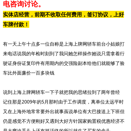
电咨询讨论。
实体店经营，前期不收取任何费用，签订协议，上好
车牌付款！
有一天上午十点多一位自称是上海上牌网轿车前台小姑娘打
来电话说我的年检时刻到了我问她怎样操作她说只需拿着行
驶证身份证复印件有用期内的交强险副本给他们就能够了验
车比外面廉价一百多块钱
说到上海上牌网轿车一下子就把我的思绪拉到了两年曾经
记住那是2009年的5月那时由于工作调度，离单位太远平时
又在上海外地常常要外出就事虽说单位有大巴接送上下班但
仍是感觉不方便刚好又遇到大好方针国家购置税优惠经济不
是太窘迫手头上还有挺活络的所以就生了买车的念头