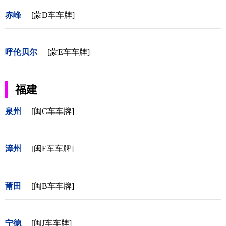
赤峰
[蒙D车车牌]
呼伦贝尔
[蒙E车车牌]
福建
泉州
[闽C车车牌]
漳州
[闽E车车牌]
莆田
[闽B车车牌]
宁德
[闽J车车牌]