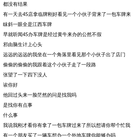
都没有结果
有一天去4S店拿临牌刚好看见一个小伙子背来了一包车牌来
眜斜一眼全是江西车牌
早就听闻4S办车牌是经过黄牛来办的公然不假
邪由脑生计上心头
远远的远远的我坐在一个角落里看见那个小伙子出了店门
偷偷的偷偷的我跟着这个小伙子走了一段路
张望了一下四下没人
诶你好
他回过头来一脸茫然的问是找我吗
是找你有点事
什么事
我说我刚才看你有拿了一包车牌过来了所以想请你帮个忙我
有一个朋友买了一辆车想办一个外地车牌你能够办吗