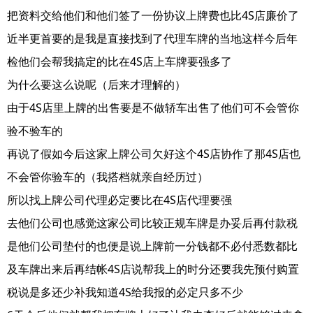
把资料交给他们和他们签了一份协议上牌费也比4S店廉价了
近半更首要的是我是直接找到了代理车牌的当地这样今后年
检他们会帮我搞定的比在4S店上车牌要强多了
为什么要这么说呢（后来才理解的）
由于4S店里上牌的出售要是不做轿车出售了他们可不会管你
验不验车的
再说了假如今后这家上牌公司欠好这个4S店协作了那4S店也
不会管你验车的（我搭档就亲自经历过）
所以找上牌公司代理必定要比在4S店代理要强
去他们公司也感觉这家公司比较正规车牌是办妥后再付款税
是他们公司垫付的也便是说上牌前一分钱都不必付悉数都比
及车牌出来后再结帐4S店说帮我上的时分还要我先预付购置
税说是多还少补我知道4S给我报的必定只多不少