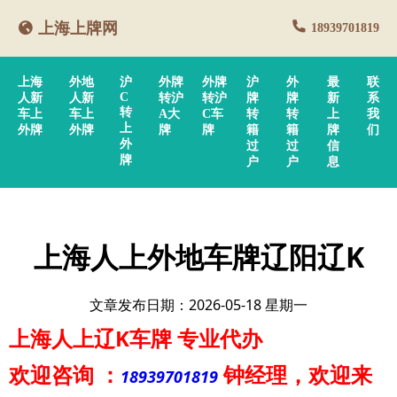
上海上牌网
18939701819
上海
外地
沪
外牌
外牌
沪
外
最
联
C
人新
人新
转沪
转沪
牌
牌
新
系
转
车上
车上
A大
C车
转
转
上
我
上
外牌
外牌
牌
牌
籍
籍
牌
们
外
过
过
信
牌
户
户
息
上海人上外地车牌辽阳辽K
文章发布日期：2026-05-18 星期一
上海人上辽K车牌
专业代办
欢迎咨询
：
钟经理
，欢迎来
18939701819